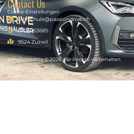
Contact Us
Cookie-Einstellungen
fahrschule@passiondrive.ch
0774263685
9524 Zuzwil
Urheberrechte © 2026 Alle Rechte vorbehalten.